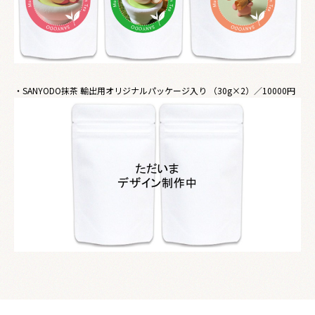
・SANYODO抹茶 輸出用オリジナルパッケージ入り （30g×2）／10000円